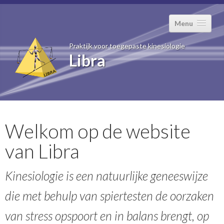
Menu
Praktijk voor toegepaste kinesiologie
Libra
Home
Cursussen
Welkom op de website
Artikelen en video's
van Libra
Contact
Kinesiologie is een natuurlijke geneeswijze
die met behulp van spiertesten de oorzaken
van stress opspoort en in balans brengt, op